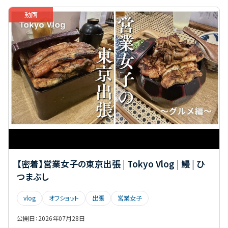
データ復旧
デスクツアー
テストメール
動画
トラブルシューティング
ドローン
バックアップ
ビジネスメール
ファイルサーバ
フィッシング対策
プロンプト
ホワイトペーパー
マルウェア対策
ミス防止
メール
メールアーカイブ
メールサービス
メールセキュリティ
メールフィルタリング
メールマナー
メール作成
メール保管・管理
メール監査
メール誤送信対策
メール運用
メリット・デメリット
ランサムウェア
ランチ
リカバリー
リスク管理
リモートワーク
【密着】営業女子の東京出張 | Tokyo Vlog | 鰻 | ひ
上長承認
中小企業
乗っ取り対策
事例
つまぶし
個人情報保護
共有リンク
出張
営業女子
vlog
オフショット
出張
営業女子
営業男子
情報漏洩対策
技術女子
技術男子
公開日：
2026年07月28日
攻撃
文例
新人教育
新入社員