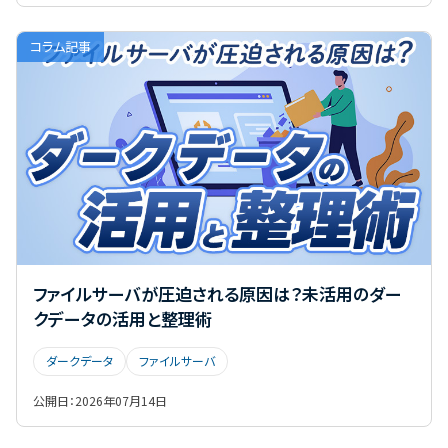
業務効率化
標的型攻撃メール
法人向け
コラム記事
注意点
添付ファイル
災害対策
無料ワークショップ
特定電子メール法
特徴・機能紹介
社内ツール
社用スマホ
総務女子
脱PPAP対策
見てはいけないサイト
詐欺メール
迷惑メール対策
退職者
電子帳簿保存法
ファイルサーバが圧迫される原因は？未活用のダー
クデータの活用と整理術
ダークデータ
ファイルサーバ
公開日：
2026年07月14日