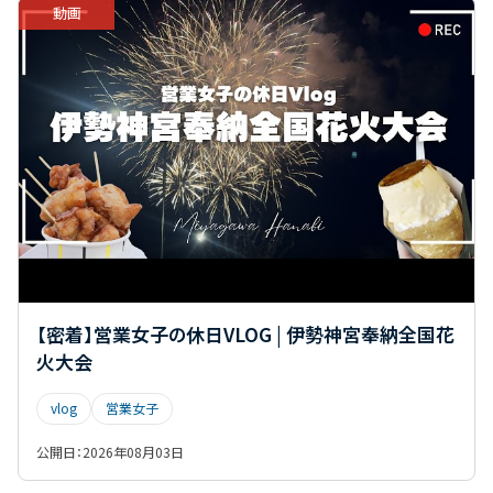
動画
RaaS
SaaS
SCS評価制度
SecureOne
SPF
Teams
UltraBox
UltraStorage
URL無害化
vlog
WIndows10
WindowsMail
アカウント管理
イミュータブル
インフラ運用
ウイルスメール対策
ウイルス対策
オフィスツアー
オフショット
クラウドサービス
クラウドストレージ
クラウドメール
コーポレートガバナンス
コストシミュレーション
コスト削減
コンピュータウイルス
コンプライアンス
【密着】営業女子の休日VLOG | 伊勢神宮奉納全国花
サイバーセキュリティ
サイバー攻撃
シャドーAI
火大会
スパム対策
セキュリティ対策
ダークデータ
vlog
営業女子
ダントツセキュリティ
チェックリスト
チャット
公開日：
2026年08月03日
ツール
データセンター
データ保管・管理