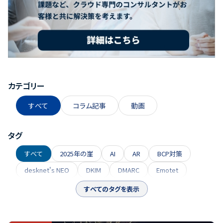
カテゴリー
すべて
コラム記事
動画
タグ
すべて
2025年の崖
AI
AR
BCP対策
desknet's NEO
DKIM
DMARC
Emotet
FAQ
Google Gemini
GoogleWorkspace
すべてのタグを表示
ISO27001
ITコスト削減
MailArchive
MailFileLink
Microsoft Copilot
QRコード