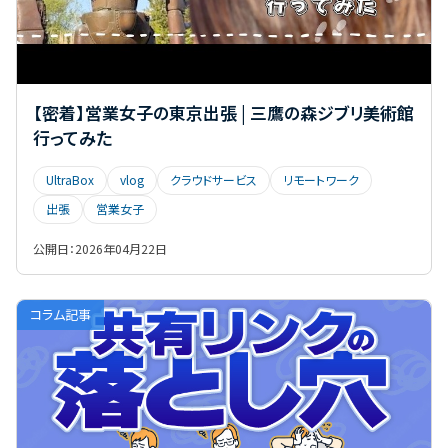
【密着】営業女子の東京出張 | 三鷹の森ジブリ美術館
行ってみた
UltraBox
vlog
クラウドサービス
リモートワーク
出張
営業女子
公開日：
2026年04月22日
コラム記事