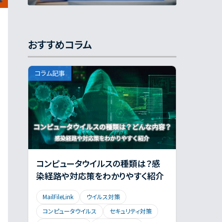
クラウドメール
コーポレートガバナンス
コストシミュレーション
コスト削減
コンピュータウイルス
コンプライアンス
おすすめコラム
サイバーセキュリティ
サイバー攻撃
シャドーAI
スパム対策
コラム記事
セキュリティ対策
ダークデータ
ダントツセキュリティ
チェックリスト
チャット
ツール
データセンター
データ保管・管理
データ復旧
デスクツアー
テストメール
コンピュータウイルスの種類は？感
トラブルシューティング
ドローン
染経路や対応策をわかりやすく紹介
バックアップ
ビジネスメール
MailFileLink
ウイルス対策
ファイルサーバ
フィッシング対策
コンピュータウイルス
セキュリティ対策
プロンプト
ホワイトペーパー