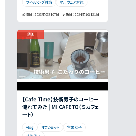
フィッシング対策
マルウェア対策
マルウェア対策
ミス防止
メール
公開日：
2023年03月07日
更新日：
2024年10月31日
メールアーカイブ
メールサービス
メールセキュリティ
動画
メールフィルタリング
メールマナー
メール作成
メール保管・管理
メール監査
メール誤送信対策
メール運用
メリット・デメリット
ランサムウェア
ランチ
リカバリー
リスク管理
リモートワーク
上長承認
中小企業
乗っ取り対策
【Cafe Time】技術男子のコーヒー
事例
個人情報保護
共有リンク
淹れてみた | MI CAFETO（ミカフェ
ート）
出張
営業女子
営業男子
情報漏洩対策
技術女子
技術男子
vlog
オフショット
営業女子
攻撃
文例
新人教育
新入社員
技術男子