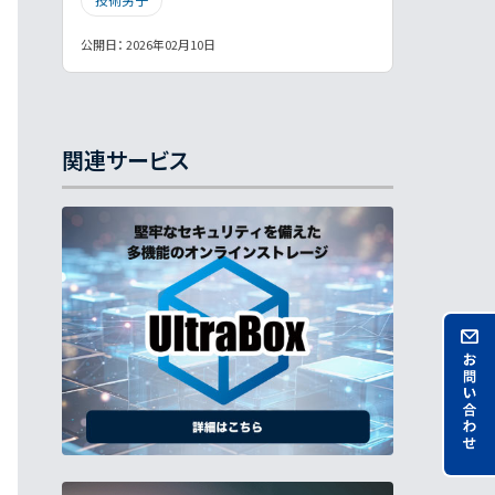
業務効率化
標的型攻撃メール
公開日：
2026年02月10日
法人向け
注意点
添付ファイル
災害対策
無料ワークショップ
特定電子メール法
特徴・機能紹介
関連サービス
社内ツール
社用スマホ
総務女子
脱PPAP対策
見てはいけないサイト
詐欺メール
迷惑メール対策
退職者
電子帳簿保存法