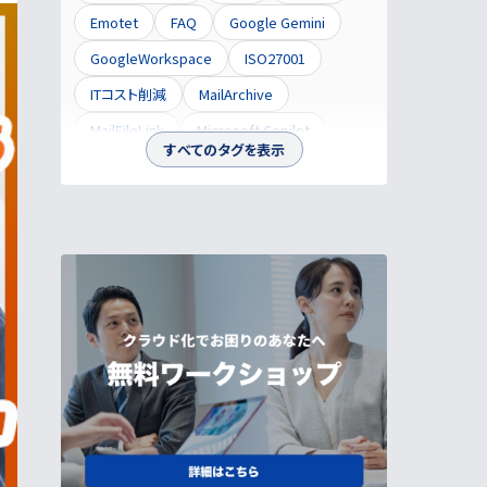
Emotet
FAQ
Google Gemini
GoogleWorkspace
ISO27001
ITコスト削減
MailArchive
MailFileLink
Microsoft Copilot
すべてのタグを表示
QRコード
RaaS
SaaS
SCS評価制度
SecureOne
SPF
Teams
UltraBox
UltraStorage
URL無害化
vlog
WIndows10
WindowsMail
アカウント管理
イミュータブル
インフラ運用
ウイルスメール対策
ウイルス対策
オフィスツアー
オフショット
クラウドサービス
クラウドストレージ